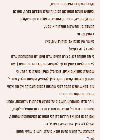
נקראת המערכת הפרה סימפתטית, 
וכשהיא פועלת המערכות הפימיות שלנו עובדות בנחת, מערכת 
העיכול, הרבייה, הנשימה, המחשבה שלנו רגועה ושקולה
המעבר בין המערכות האלה הוא טבעי, 
באופן עקרוני
כאשר אין סכנה אז נהיה רגועים, לא?
ולמה כל זה בעצם?
כי מה שקורה לנו, בצורת החיים שלנו היום, זה שהמערכות שלנו 
לא מתחלפות באופן טבעי. למעשה, המערכת הסימפתטית (זאת 
שפועלת כשרואים אריה, זוכרים?) כאילו פועלת כל הזמן. כי 
מהרגע שאנחנו קמים בבוקר צריך להספיק ולעשות והלחץ מתחיל 
עוד בראש שלנו הרבה לפני שהגענו למקום העבודה אל תוך אלפי 
המשימות העומדות בפנינו. 
ויותר מזה, כשאנחנו חושבים על להרגע ולקחת רגע לעצמנו, אנחנו 
נשטפים בזרם של מחשבות מטרידות, חרדות מתחילות לעלות, 
ואם הבננו נכון, אז חרדות זה הכי המערכת הסימפטתית שפועלת, 
ואפילו לא צריך את האריה בשביל זה. 
המערכת של הרוגע כמעט שלא פועלת. וחשוב שהיא תפעל!
למה?