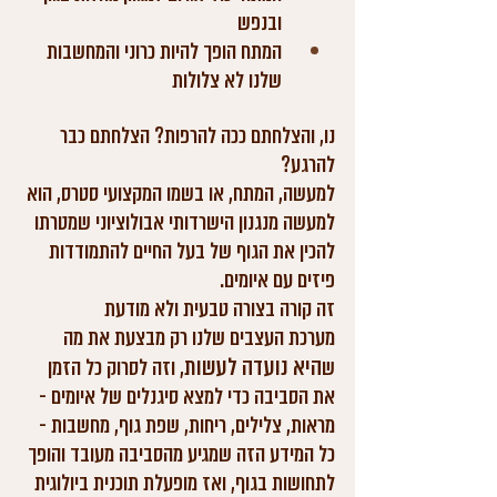
ובנפש
המתח הופך להיות כרוני והמחשבות 
שלנו לא צלולות
נו, והצלחתם ככה להרפות? הצלחתם כבר 
להרגע?
למעשה, המתח, או בשמו המקצועי סטרס, הוא 
למעשה מנגנון הישרדותי אבולוציוני שמטרתו 
להכין את הגוף של בעל החיים להתמודדות 
פיזים עם איומים. 
זה קורה בצורה טבעית ולא מודעת
מערכת העצבים שלנו רק מבצעת את מה 
היא נועדה לעשות
ש
, וזה לסרוק כל הזמן 
את הסביבה כדי למצא סיגנלים של איומים - 
מראות, צלילים, ריחות, שפת גוף, מחשבות - 
כל המידע הזה שמגיע מהסביבה מעובד והופך 
לתחושות בגוף, ואז מופעלת תוכנית ביולוגית 