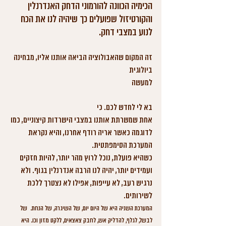
הכימיה הכוונה להורמוני הדחק האנדרנלין 
והקורטיזול שפועלים כך שיהיה לנו את הכח 
לנוע במצבי דחק. 
זה המקום שהאבולוציה הביאה אותנו אליו, מבחינה 
ביולוגית
למעשה
בא לי לחדש לכם. כי 
אחת שמשרתת אותנו במצבי הישרדות קיצוניים, כמו 
לדוגמה כאשר אריה רודף אחרנו, והיא נקראת 
המערכת הסימפתטית. 
כשהיא פועלת, נוכל לרוץ מהר יותר, להיות חזקים 
ועמידים יותר, יהיה לנו הרבה אנדרנלין בגוף. ולא 
נרגיש רעב, לא עייפות, אפילו לא נצטרך ללכת 
לשירותים.
המערכת השניה היא של היום יום, של השיגרה, של הנחת.  של 
לבשל, לגלף, להדליק אש, לחבק צאצאים, ללקט מזון וכו. היא 