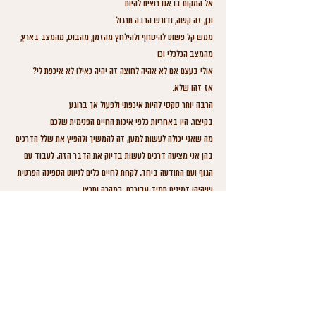
אל המקום בו אנו רוצים להיות
וכן, זה קשה, ודורש הרבה תרגול
ממש קל פשוט להיסחף ולהילחץ מהזמן, מהבוס, מהמצב בארץ, 
מהמצב הכלכלי וכו
אולי בעצם אם לא אהיה לחוצה זה יהיה כאילו לא איכפת לי?
אז זהו שלא. 
הרבה יותר סקסי להיות איכפתי ולפעול אך ברוגע
בקיצור. היו באחריות כלפי איכות החיים הפנימית שלכם
מה שאני יכולה לעשות למען, זה להמשיך ולהפיץ את שלל הדרכים 
בהן אני מציעה דרכים לעשות בדיוק את הדבר הזה. לעבוד עם 
הגוף ועם התודעה ביחד. לקחת לחיים כלים לניווט הספינה הפרטית 
שיהיהו זמינים תמיד עבורכם, במקרה ותרצו. 