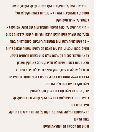
- היא אחראית על התפקודים העדינים בגוף, על העיכול, רבייה 
ונשימה, כשהמערכות האלה לא עובדות באופן תקין לא נוכל 
לשמור על אורח חיים תקין
- היא אחראית על יכולת הריפוי וההתחדשות של הגוף. אם היא לא 
תפעל כמו שצריך נהיה חולים הרבה יותר והגוף שלנו יזדקן מבפנים
- זה נעים להיות רגוע ועים מחשבות חיוביות. פשוט להיות בתוך 
החיים בכאן ועכשיו.  הרגעים האלה הם רגעים ששווה עבורם לחיות
כדאי שנלמד לעזור למערכות שלנו לנוע בצורה הרמונית ביניהן. 
מלא בעיות בסגנון שינה לא סדירה, עיכול לא תקין, תאבון 
מבולבל, אכילה רגשית, חשק מיני ירוד, יכולת ריכוז ועוד כל 
הדברים האלה מסתדרים בצורה טבעית ברגע שמערכת העצבים 
שלנו מקבלת את הסיגנלים הנכונים.
אגב, המערכת שלנו עובדת באופן תקין לחלוטין, 
כשאנחנו מרגישים לחץ בוודאות הגוף עושה נכון כשפועל על 
מצב הישרדות
זו אחריותנו המלאה להיות במודעות על מה קורה אצלנו בתודעה, 
בתוך הראש
ולנווט את הספינה הזו שנראת החיים