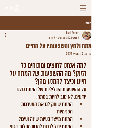
פוסט
Roni Ashur
9 במאי 2023
זמן קריאה 3 דקות
מתח ולחץ והשפעותיו על החיים
עודכן:
12 במרץ 2025
דירוג של NaN מתוך 5 כוכבים
למה אנחנו לחוצים ומתוחים כל 
הזמן? מה ההשפעות של המתח על 
חיינו וכיצד להמנע מהן?  
על ההשפעות השליליות של המתח כולנו 
יודעים. לא טוב לחיות במתח. 
המתח שוחק לנו את המערכות 
הפנימיות
המתח מייצר בעיות שינה ועיכול
המתח יכול לגרום למגוון מחלות בגוף 