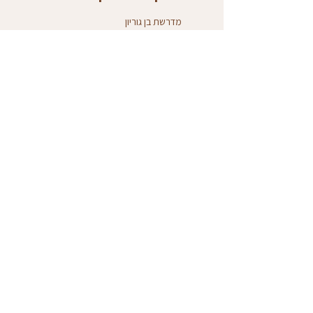
מדרשת בן גוריון
מדרשת בן-גוריון, Israel
מצפה רמון
מצפה רמון, ישראל
אני גם כאן:
הצהרת נגישות
מדיניות שימוש
052-
5950131
מצפה רמון
©2026 by Pere Movement