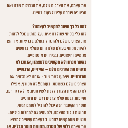
את עצמנו, את הצרכים שלנו, את הגבולות שלנו ואת 
הכיוונים שבהם עלינו לצעוד בחיינו.
למה כל כך חשוב להקשיב לעצמנו?
זהו כלי בסיסי שנולדנו איתו, על מנת שנוכל לזהות 
את הצרכים שלנו ולהתנהל בעולם בבריאות, אך הפך 
להיות אקוטי בעולם שלנו היום שמלא ברעשים 
פנימיים וחיצוניים, ובגירויים אינסופיים.
כאשר אנחנו לא מקשיבים לעצמנו, אנחנו לא 
מזהים את הצרכים שלנו – הפיזיים, הרגשיים 
והרוחניים
. שימעו זאת שוב - אנחנו לא מזהים את 
הצרכים שלנו כשאנחנו בעומס!! זה מטורף. אפילו 
לא נזהה את הצורך ללכת לשירותים, או לא נזה רעב 
ועייפות, ובטח שלא צרכים רגשיים ורוחניים. 
חוסר ההקשבה הזה יכול להוביל לעומס רגשי, 
תחושת ניכור מעצמנו, ולפעמים גם למחלות פיזיות. 
אנשים שמתקשים להקשיב לעצמם עשויים למצוא 
לופ של סטרס, תחושת חוסר תכלית, או 
את עצמם ב