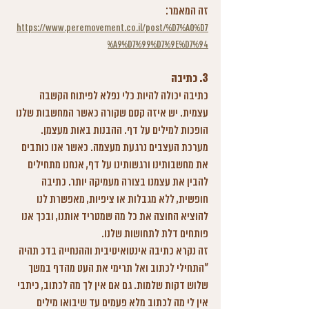
זה המאמר: 
https://www.peremovement.co.il/post/%D7%A0%D7
%A9%D7%99%D7%9E%D7%94
3. 
כתיבה
כתיבה יכולה להיות כלי נפלא לפיתוח הקשבה 
עצמית. יש איזה קסם שקורה כאשר המחשבות שלנו 
הופכות למילים על דף. ההבנות באות מעצמן. 
מערכת העצבים נרגעת מעצמה. כאשר אנו כותבים 
את מחשבותינו ורגשותינו על דף, אנחנו מתחילים 
להבין את עצמנו בצורה מעמיקה יותר. כתיבה 
חופשית, ללא מגבלות או ציפיות, מאפשרת לנו 
להוציא החוצה את כל מה שמטריד אותנו, ובכך אנו 
פותחים דלת לתחושות שלנו.
זה נקרא כתיבה אינטואיטיבית וההנחייה בדכ תהיה 
"התחילי לכתוב ואל תרימי את העט מהדף במשך 
שלוש דקות שלמות. גם אם אין לך מה לכתוב, כיתבי 
אין לי מה לכתוב מלא פעמים עד שיבואו מילים 