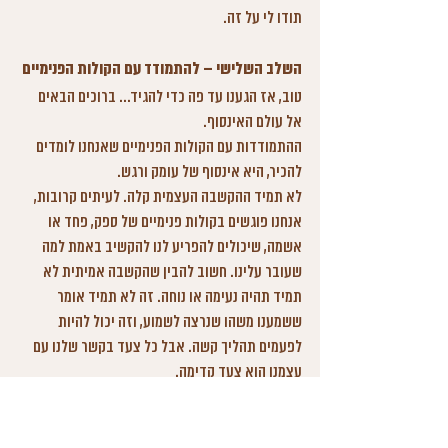
תודו לי על זה.
השלב השלישי – להתמודד עם הקולות הפנימיים
טוב, אז הגענו עד פה כדי להגיד... ברוכים הבאים 
אל עולם האינסוף. 
ההתמודדות עם הקולות הפנימיים שאנחנו לומדים 
להכיר, היא אינסוף של עומק ורגש. 
לא תמיד ההקשבה העצמית קלה. לעיתים קרובות, 
אנחנו פוגשים בקולות פנימיים של ספק, פחד או 
אשמה, שיכולים להפריע לנו להקשיב באמת למה 
שעובר עלינו. חשוב להבין שהקשבה אמיתית לא 
תמיד תהיה נעימה או נוחה. זה לא תמיד אומר 
ששמענו משהו שנרצה לשמוע, וזה יכול להיות 
לפעמים תהליך קשה. אבל כל צעד בקשר שלנו עם 
עצמנו הוא צעד קדימה.
וגם, בואו נגדיר לנו מחדש מה זה קשה. האם קשה לי 
יותר לחיות עם כאב כרוני שלא עובר ולקחת מלא 
תרופות שעושות תופעות לוואי, או שקשה לי יותר 