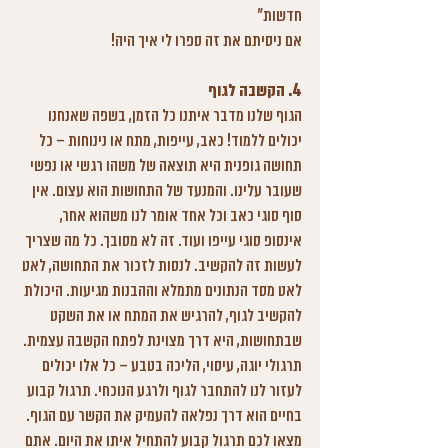
חדשות"
אם ניסיתם את זה ספרו לי איך היה! 
4. 
הקשבה לגוף
הגוף שלנו מדבר איתנו כל הזמן, בשפה שאנחנו 
יכולים ללמוד! כאב, עייפות, מתח או נינוחות – כל 
תחושה גופנית היא תוצאה של משהו רגשי או נפשי 
שעובר עלינו. והמנעד של התחושות הוא עצום. אין 
סוף סוגי כאב וכל אחד אומר לנו משהוא אחר, 
אינסופ סוגי עייפו ועוד. זה לא מסובך. כל מה שצריך 
לעשות זה להקשיב. לנסות לזכור את התחושה, לאט 
לאט מסד הנתונים מתמלא וההבנות מגיעות. היכולת 
להקשיב לגוף, להרגיש את המתח או את השקט 
שבתחושות, היא דרך מצוינת לפתח הקשבה עצמית. 
תרגולי יוגה, עיסוי, הליכה בטבע – כל אלו יכולים 
לעזור לנו להתחבר לגוף ולרגע הנוכחי. תרגול קבוע 
בחיים הוא דרך נפלאה להעמיק את הקשר עם הגוף. 
מצאו לכם תרגול קבוע להתחיל איתו את היום. אתם 