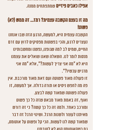
אפילו כאבים פיזיים
 שמתפתחים ממנה.
מה זו בעצם הקשבה עצמית? רמז... זה ממש (לא) 
פשוט!
הקשבה עצמית היא, למעשה, הרגע הזה שבו אנחנו 
נעצרים לרגע, והכי בפשטות מפסיקים לרוץ עם זרם 
החיים, שמים לב למה שגופנו, נפשנו ומחשבותינו 
מנסות לומר לנו. השאלה שאנו שואלים את עצמנו 
היא לא "מה אני צריך לעשות?", אלא "מה אני 
מרגיש עכשיו?".
זו פעולה מאוד פשוטה ועם זאת מאוד מורכבת. אין 
פה מה לחפש ניסים או תורה גדולה. אך למעשה, זו 
פעולה פשוטה שמאוד קשה לבצע. 
ואוף, זה באמת מאוד מבאס שזה כל כך פשוט 
ומורכב כאחד. ולמה זה כל כך קשה? כי זה דורש 
מאיתנו לעצור ולשנות הרגל. ושינוי הרגל זה דבר 
שמאוד קשה לנו לעשות. הכי קל ופשוט על אוטומט, 
גם כשהאוטומט הוא לא לטובתנו.